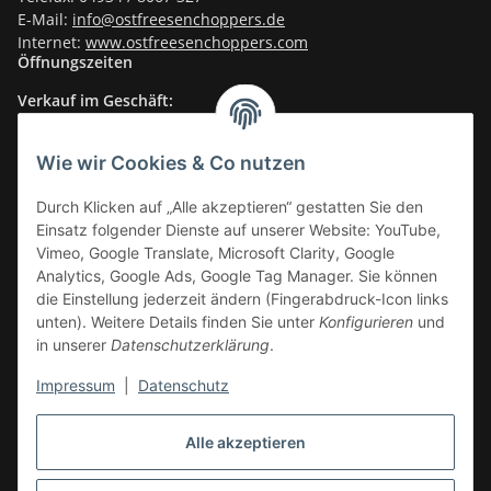
E-Mail:
info@ostfreesenchoppers.
de
Internet:
www.ostfreesenchoppers.com
Öffnungszeiten
Verkauf im Geschäft:
Mo-Fr.: 14.30–17.30 Uhr
Fr.: Vormittags: TÜV
Wie wir Cookies & Co nutzen
Sa.: 10.00–13.30 Uhr
Durch Klicken auf „Alle akzeptieren“ gestatten Sie den
Verkauf im Onlineshop
:
Einsatz folgender Dienste auf unserer Website: YouTube,
24/7
Vimeo, Google Translate, Microsoft Clarity, Google
Informationen
Analytics, Google Ads, Google Tag Manager. Sie können
die Einstellung jederzeit ändern (Fingerabdruck-Icon links
unten). Weitere Details finden Sie unter
Konfigurieren
und
Gesetzliche Informationen
in unserer
Datenschutzerklärung
.
Impressum
|
Datenschutz
Vertrag widerrufen
Alle akzeptieren