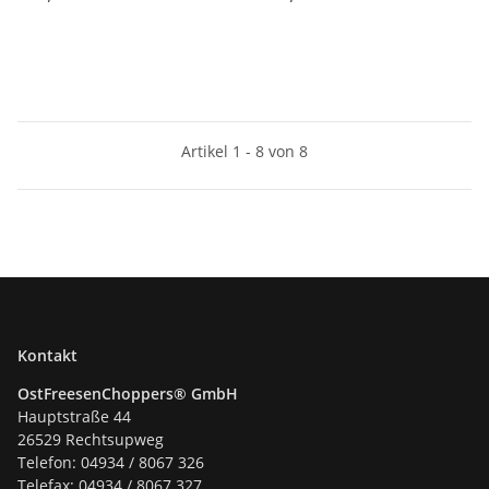
Batteriepfand
Batteriepfand
Artikel 1 - 8 von 8
Kontakt
OstFreesenChoppers® GmbH
Hauptstraße 44
26529 Rechtsupweg
Telefon: 04934 / 8067 326
Telefax: 04934 / 8067 327