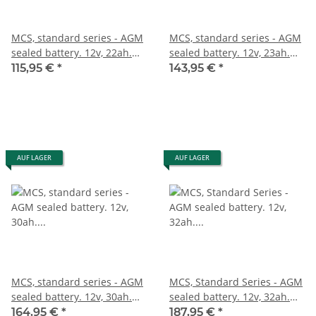
MCS, standard series - AGM
MCS, standard series - AGM
sealed battery. 12v, 22ah.
sealed battery. 12v, 23ah.
325cca inkl. 7,50 Euro
360cca inkl. 7,50 Euro
115,95 €
*
143,95 €
*
Batteriepfand
Batteriepfand
AUF LAGER
AUF LAGER
MCS, standard series - AGM
MCS, Standard Series - AGM
sealed battery. 12v, 30ah.
sealed battery. 12v, 32ah.
370cca inkl. 7,50 Euro
450cca inkl. 7,50 Euro
164,95 €
*
187,95 €
*