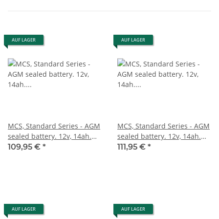
AUF LAGER
AUF LAGER
MCS, Standard Series - AGM
MCS, Standard Series - AGM
sealed battery. 12v, 14ah.
sealed battery. 12v, 14ah.
240cca inkl. 7,50 Euro
240cca inkl. 7,50 Euro
109,95 €
*
111,95 €
*
Batteriepfand
Batteriepfand
AUF LAGER
AUF LAGER