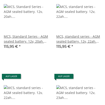
MCS, Standard Series - AGM
MCS, standard series - AGM
sealed battery. 12v, 20ah.
sealed battery. 12v, 22ah.
320cca inkl. 7,50 Euro
325cca inkl. 7,50 Euro
115,95 €
*
115,95 €
*
Batteriepfand
Batteriepfand
AUF LAGER
AUF LAGER