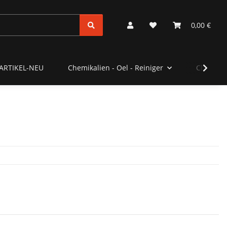
0,00 €
ARTIKEL-NEU
Chemikalien - Oel - Reiniger
Clubstyl