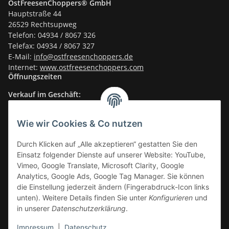
OstFreesenChoppers® GmbH
Hauptstraße 44
26529 Rechtsupweg
Telefon: 04934 / 8067 326
Telefax: 04934 / 8067 327
E-Mail:
info@ostfreesenchoppers.
de
Internet:
www.ostfreesenchoppers.com
Öffnungszeiten
Verkauf im Geschäft:
Mo-Fr.: 14.30–17.30 Uhr
Fr.: Vormittags: TÜV
Wie wir Cookies & Co nutzen
Sa.: 10.00–13.30 Uhr
Durch Klicken auf „Alle akzeptieren“ gestatten Sie den
Verkauf im Onlineshop
:
Einsatz folgender Dienste auf unserer Website: YouTube,
24/7
Vimeo, Google Translate, Microsoft Clarity, Google
Informationen
Analytics, Google Ads, Google Tag Manager. Sie können
die Einstellung jederzeit ändern (Fingerabdruck-Icon links
unten). Weitere Details finden Sie unter
Konfigurieren
und
Gesetzliche Informationen
in unserer
Datenschutzerklärung
.
Impressum
|
Datenschutz