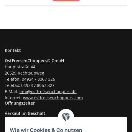
Kontakt
OstFreesenChoppers® GmbH
Hauptstraße 44
26529 Rechtsupweg
Telefon: 04934 / 8067 326
Telefax: 04934 / 8067 327
E-Mail:
info@ostfreesenchoppers.
de
Internet:
www.ostfreesenchoppers.com
Öffnungszeiten
Verkauf im Geschäft:
Mo-Fr.: 14.30–17.30 Uhr
Fr.: Vormittags: TÜV
Wie wir Cookies & Co nutzen
Sa.: 10.00–13.30 Uhr