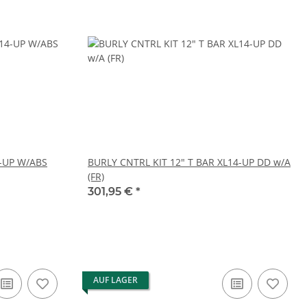
4-UP W/ABS
BURLY CNTRL KIT 12" T BAR XL14-UP DD w/A
(FR)
301,95 €
*
AUF LAGER