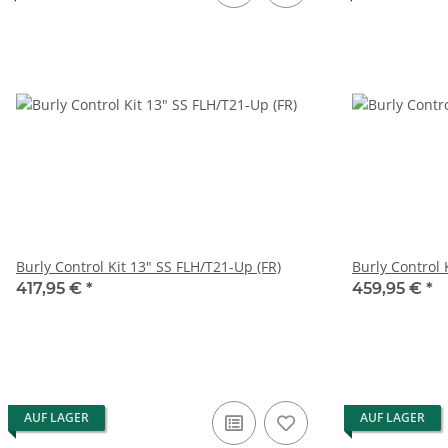
Burly Control Kit 13" SS FLH/T21-Up (FR)
Burly Control 
417,95 €
*
459,95 €
*
AUF LAGER
AUF LAGER