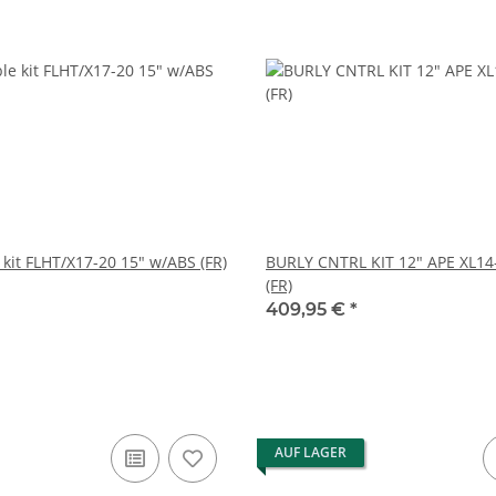
 kit FLHT/X17-20 15" w/ABS (FR)
BURLY CNTRL KIT 12" APE XL1
(FR)
409,95 €
*
AUF LAGER