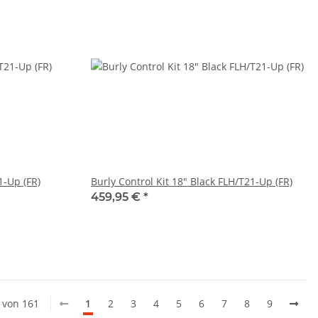
1-Up (FR)
Burly Control Kit 18" Black FLH/T21-Up (FR)
459,95 €
*
0 von 161
1
2
3
4
5
6
7
8
9