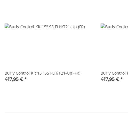
Burly Control Kit 15" SS FLH/T21-Up (FR)
Burly Control 
417,95 €
*
417,95 €
*