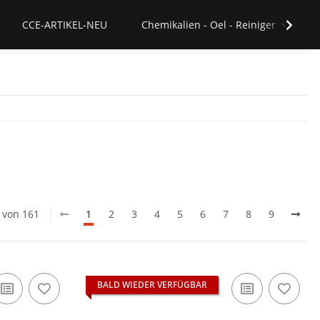
CCE-ARTIKEL-NEU
Chemikalien - Oel - Reiniger
0 von 161
1
2
3
4
5
6
7
8
9
BALD WIEDER VERFÜGBAR