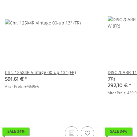
Chr. 125X4R Vintage 00-up 13" (FR)
DISC /CARR 1
(FR)
591,61 €
*
292,10 €
*
Alter Preis:
840,95 €
Alter Preis:
439,9
SALE 34%
SALE 34%