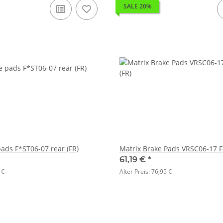
SALE 20%
pads F*ST06-07 rear (FR)
Matrix Brake Pads VRSC06-17 F
61,19 €
*
 €
Alter Preis:
76,95 €