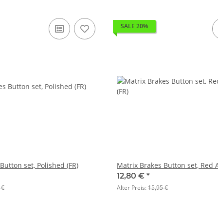
SALE 20%
Button set, Polished (FR)
Matrix Brakes Button set, Red 
12,80 €
*
 €
Alter Preis:
15,95 €