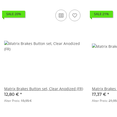
SALE 20%
SALE 21%
Matrix Brakes Button set, Clear Anodized (FR)
Matrix Brakes 
12,80 €
*
17,37 €
*
Alter Preis:
15,95 €
Alter Preis:
21,95