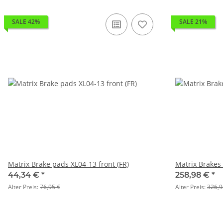
SALE 42%
SALE 21%
Matrix Brake pads XL04-13 front (FR)
Matrix Brakes 
44,34 €
*
258,98 €
*
Alter Preis:
76,95 €
Alter Preis:
326,9