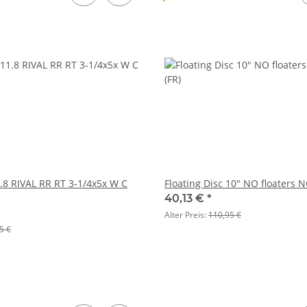
.8 RIVAL RR RT 3-1/4x5x W C
Floating Disc 10" NO floaters N
40,13 €
*
Alter Preis:
110,95 €
5 €