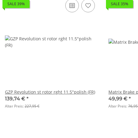
SALE 39%
SALE 35%
GZP Revolution st rotor rght 11.5"polish (FR)
Matrix Brake 
139,74 €
*
49,99 €
*
Alter Preis:
227,95 €
Alter Preis:
76,95