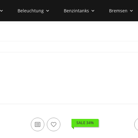
Beleuchtung
Benzintanks
Bremsen
SALE 34%