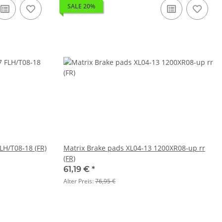
SALE 20%
LH/T08-18 (FR)
Matrix Brake pads XL04-13 1200XR08-up rr
(FR)
61,19 €
*
Alter Preis:
76,95 €