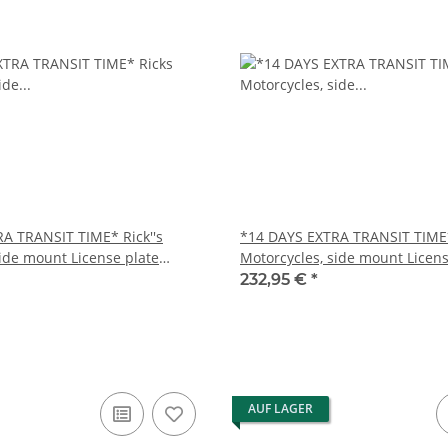
A TRANSIT TIME* Rick''s
*14 DAYS EXTRA TRANSIT TIME*
side mount License plate
Motorcycles, side mount Licens
bracket short
232,95 €
*
AUF LAGER