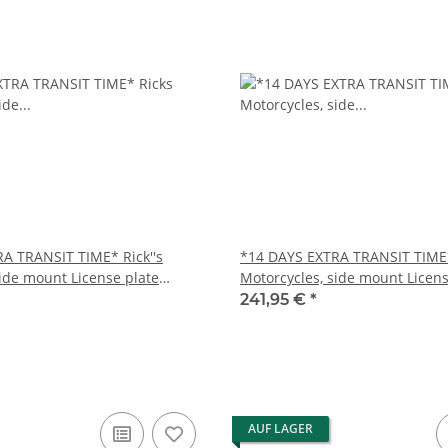
A TRANSIT TIME* Rick''s
*14 DAYS EXTRA TRANSIT TIME*
side mount License plate
Motorcycles, side mount Licens
bracket. Black
241,95 €
*
AUF LAGER