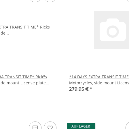
A TRANSIT TIME* Rick''s
*14 DAYS EXTRA TRANSIT TIME*
side mount License plate
Motorcycles, side mount Licens
bracket. Black
279,95 €
*
AUF LAGER