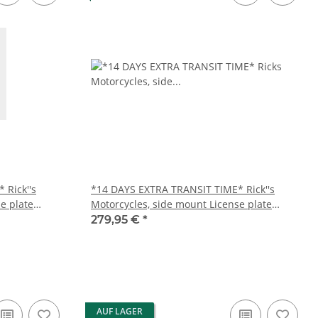
 Rick''s
*14 DAYS EXTRA TRANSIT TIME* Rick''s
e plate
Motorcycles, side mount License plate
bracket. Black
279,95 €
*
AUF LAGER