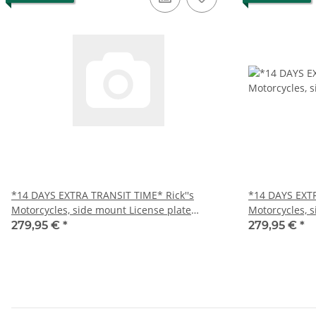
*14 DAYS EXTRA TRANSIT TIME* Rick''s
*14 DAYS EXTR
Motorcycles, side mount License plate
Motorcycles, 
bracket. Black
bracket. Black
279,95 €
*
279,95 €
*