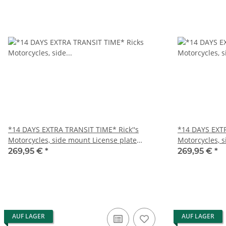
*14 DAYS EXTRA TRANSIT TIME* Rick''s
*14 DAYS EXTR
Motorcycles, side mount License plate
Motorcycles, 
bracket short
bracket short
269,95 €
*
269,95 €
*
AUF LAGER
AUF LAGER