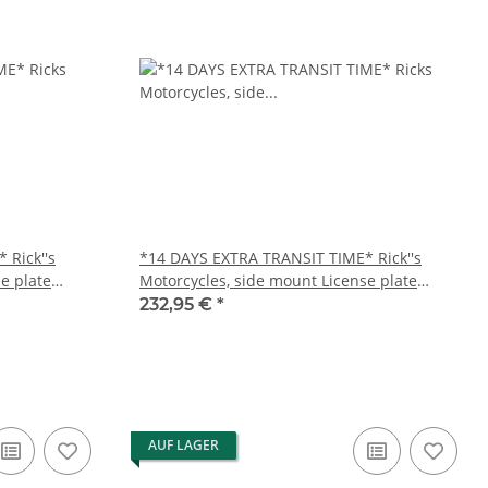
 Rick''s
*14 DAYS EXTRA TRANSIT TIME* Rick''s
e plate
Motorcycles, side mount License plate
bracket short
232,95 €
*
AUF LAGER