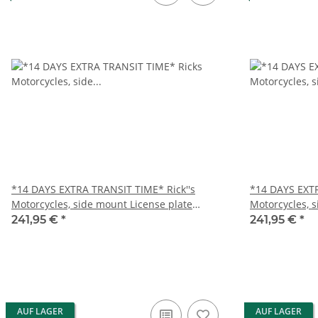
*14 DAYS EXTRA TRANSIT TIME* Rick''s
*14 DAYS EXTR
Motorcycles, side mount License plate
Motorcycles, 
bracket. Black
bracket. Black
241,95 €
*
241,95 €
*
AUF LAGER
AUF LAGER