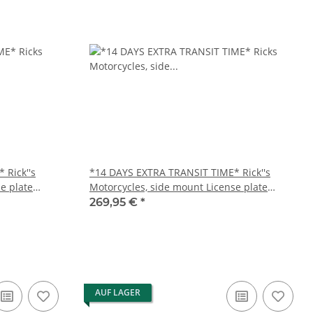
 Rick''s
*14 DAYS EXTRA TRANSIT TIME* Rick''s
e plate
Motorcycles, side mount License plate
bracket short
269,95 €
*
AUF LAGER