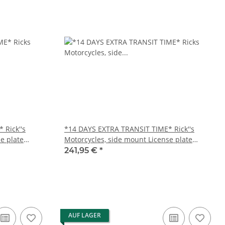
 Rick''s
*14 DAYS EXTRA TRANSIT TIME* Rick''s
e plate
Motorcycles, side mount License plate
bracket. Black
241,95 €
*
AUF LAGER