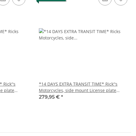
 Rick''s
*14 DAYS EXTRA TRANSIT TIME* Rick''s
e plate
Motorcycles, side mount License plate
bracket. Black
279,95 €
*