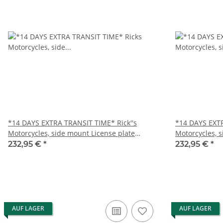
*14 DAYS EXTRA TRANSIT TIME* Rick''s
*14 DAYS EXTR
Motorcycles, side mount License plate
Motorcycles, 
bracket short
bracket short
232,95 €
*
232,95 €
*
AUF LAGER
AUF LAGER