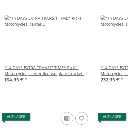
*14 DAYS EXTRA TRANSIT TIME* Rick''s
*14 DAYS EXTR
Motorcycles, center license plate bracket.
Motorcycles, 
Black
bracket short
164,95 €
*
232,95 €
*
AUF LAGER
AUF LAGER