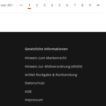
0 von 961
1
2
3
4
5
6
7
8
9
Gesetzliche Informationen
Hinweis zum Markenrecht
Hinweis zur Altölverordnung (AltölV)
Artikel Rückgabe & Rücksendung
Datenschutz
AGB
Impressum