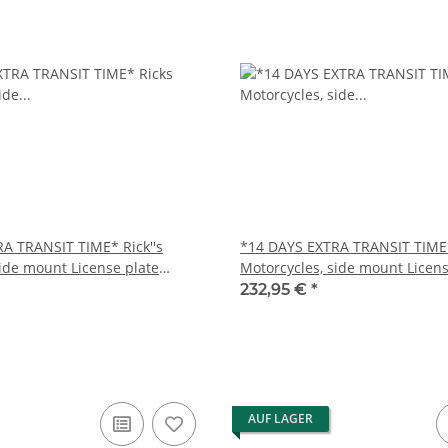
A TRANSIT TIME* Rick''s
*14 DAYS EXTRA TRANSIT TIME*
side mount License plate
Motorcycles, side mount Licens
bracket short
232,95 €
*
AUF LAGER