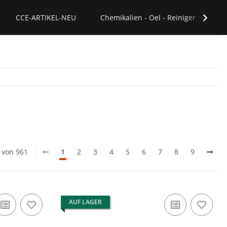
CCE-ARTIKEL-NEU
Chemikalien - Oel - Reiniger
0 von 961
1
2
3
4
5
6
7
8
9
AUF LAGER