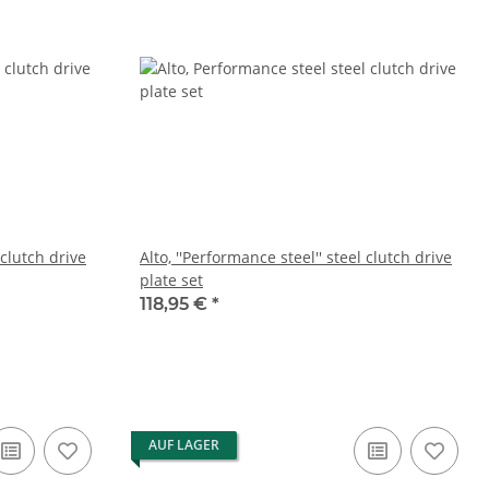
 clutch drive
Alto, ''Performance steel'' steel clutch drive
plate set
118,95 €
*
AUF LAGER