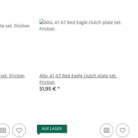
set. Friction
Alto, 41-67 Red Eagle clutch plate set.
Friction
51,95 €
*
AUF LAGER