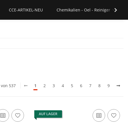
CCE-ARTIKEL-NEU
Chemikalien - Oel - Reiniger
0 von 537
1
2
3
4
5
6
7
8
9
AUF LAGER