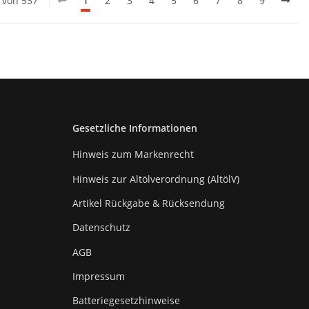
0 von 537
1
2
3
4
5
6
7
8
9
Gesetzliche Informationen
Hinweis zum Markenrecht
Hinweis zur Altölverordnung (AltölV)
Artikel Rückgabe & Rücksendung
Datenschutz
AGB
Impressum
Batteriegesetzhinweise