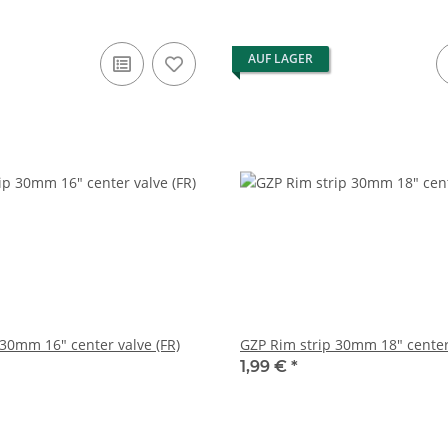
AUF LAGER
 30mm 16" center valve (FR)
GZP Rim strip 30mm 18" center 
1,99 €
*