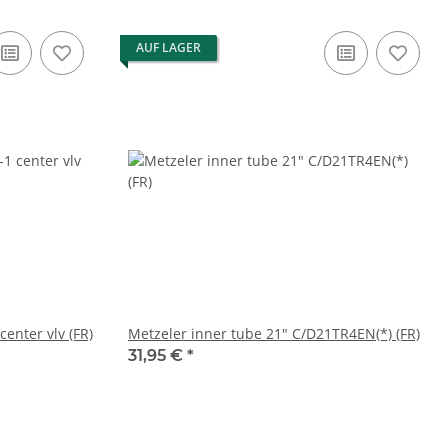
AUF LAGER
enter vlv (FR)
Metzeler inner tube 21" C/D21TR4EN(*) (FR)
31,95 €
*