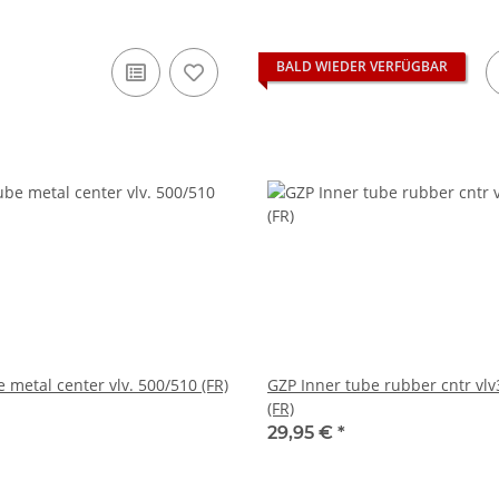
BALD WIEDER VERFÜGBAR
 metal center vlv. 500/510 (FR)
GZP Inner tube rubber cntr vl
(FR)
29,95 €
*