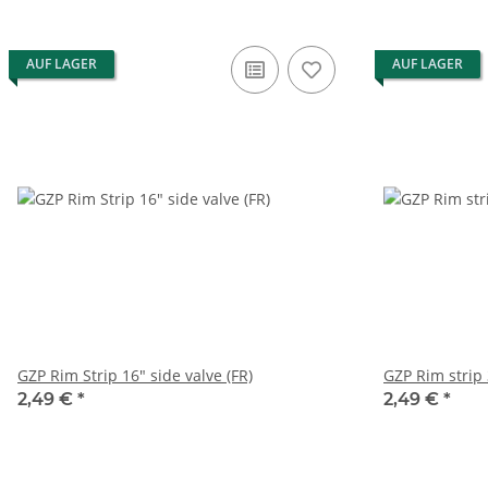
AUF LAGER
AUF LAGER
GZP Rim Strip 16" side valve (FR)
GZP Rim strip
2,49 €
*
2,49 €
*