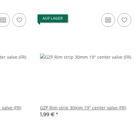
AUF LAGER
valve (FR)
GZP Rim strip 30mm 19" center valve (FR)
1,99 €
*