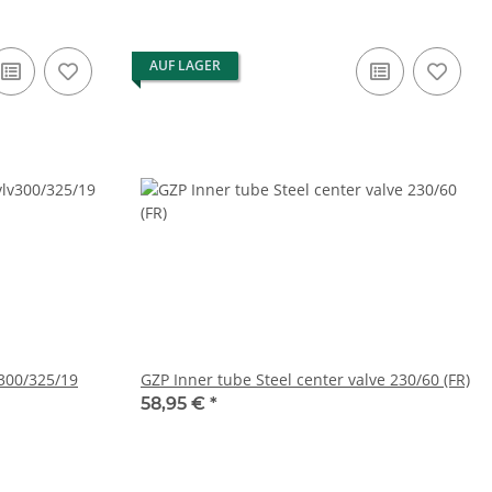
AUF LAGER
v300/325/19
GZP Inner tube Steel center valve 230/60 (FR)
58,95 €
*