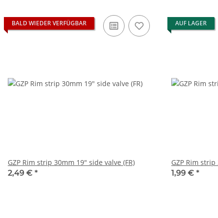
BALD WIEDER VERFÜGBAR
AUF LAGER
GZP Rim strip 30mm 19" side valve (FR)
GZP Rim strip
2,49 €
*
1,99 €
*