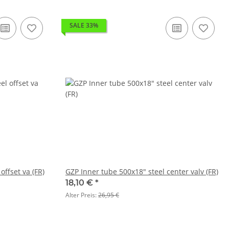
SALE 33%
offset va (FR)
GZP Inner tube 500x18" steel center valv (FR)
18,10 €
*
Alter Preis:
26,95 €