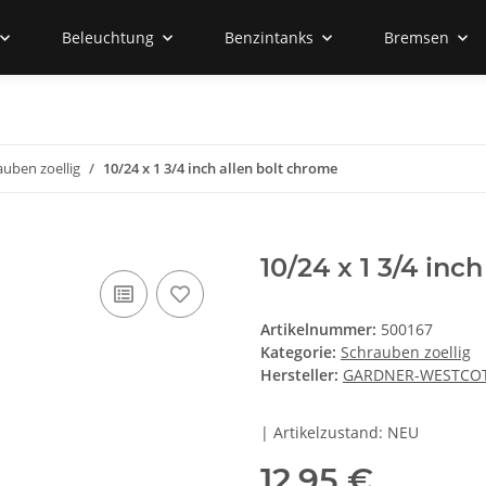
Beleuchtung
Benzintanks
Bremsen
auben zoellig
10/24 x 1 3/4 inch allen bolt chrome
10/24 x 1 3/4 inc
Artikelnummer:
500167
Kategorie:
Schrauben zoellig
Hersteller:
GARDNER-WESTCO
| Artikelzustand: NEU
12,95 €