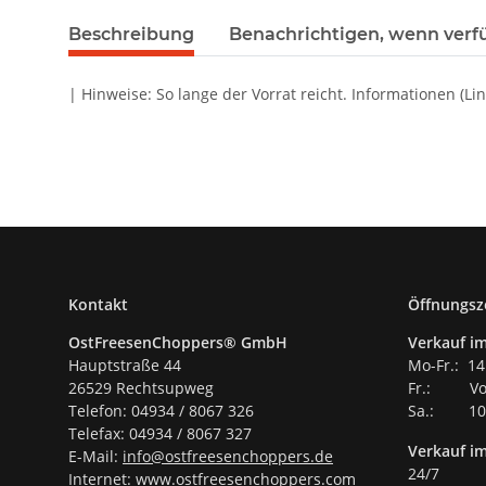
Beschreibung
Benachrichtigen, wenn verf
| Hinweise: So lange der Vorrat reicht. Informationen (Li
Kontakt
Öffnungsz
OstFreesenChoppers® GmbH
Verkauf im
Hauptstraße 44
Mo-Fr.: 14
26529 Rechtsupweg
Fr.: Vor
Telefon: 04934 / 8067 326
Sa.: 10.
Telefax: 04934 / 8067 327
Verkauf i
E-Mail:
info@ostfreesenchoppers.
de
24/7
Internet:
www.ostfreesenchoppers.com