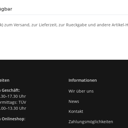
ügbar
nk) zum Versand, zur Lieferzeit, zur Rueckgabe und andere Artikel-
eiten
Informationen
 Geschäft:
Wir über uns
.30–17.30 Uhr
News
mittags: TÜV
00–13.30 Uhr
Kontakt
m Onlineshop
:
Zahlungsmöglichkeiten