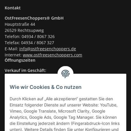
Kontakt
OstFreesenChoppers® GmbH
Hauptstraße 44
26529 Rechtsupweg
Telefon: 04934 / 8067 326
Telefax: 04934 / 8067 327
E-Mail:
info@ostfreesenchoppers.
de
Internet:
www.ostfreesenchoppers.com
Öffnungszeiten
Verkauf im Geschäft:
Mo-Fr.: 14.30–17.30 Uhr
Fr.: Vormittags: TÜV
Wie wir Cookies & Co nutzen
Sa.: 10.00–13.30 Uhr
Durch Klicken auf „Alle akzeptieren“ gestatten Sie den
Verkauf im Onlineshop
:
Einsatz folgender Dienste auf unserer Website: YouTube,
24/7
Vimeo, Google Translate, Microsoft Clarity, Google
Informationen
Analytics, Google Ads, Google Tag Manager. Sie können
die Einstellung jederzeit ändern (Fingerabdruck-Icon links
unten). Weitere Details finden Sie unter
Konfigurieren
und