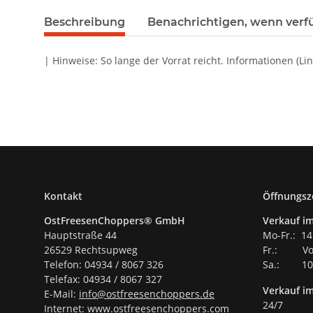
Beschreibung
Benachrichtigen, wenn verf
| Hinweise: So lange der Vorrat reicht. Informationen (Li
Kontakt
Öffnungsz
OstFreesenChoppers® GmbH
Verkauf im
Hauptstraße 44
Mo-Fr.: 14
26529 Rechtsupweg
Fr.: Vor
Telefon: 04934 / 8067 326
Sa.: 10.
Telefax: 04934 / 8067 327
Verkauf i
E-Mail:
info@ostfreesenchoppers.
de
24/7
Internet:
www.ostfreesenchoppers.com