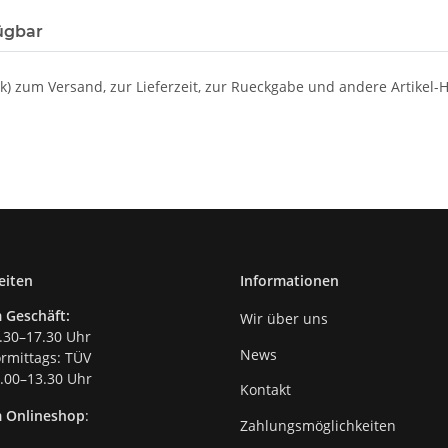
ügbar
nk) zum Versand, zur Lieferzeit, zur Rueckgabe und andere Artikel-
eiten
Informationen
 Geschäft:
Wir über uns
.30–17.30 Uhr
News
mittags: TÜV
00–13.30 Uhr
Kontakt
m Onlineshop
:
Zahlungsmöglichkeiten