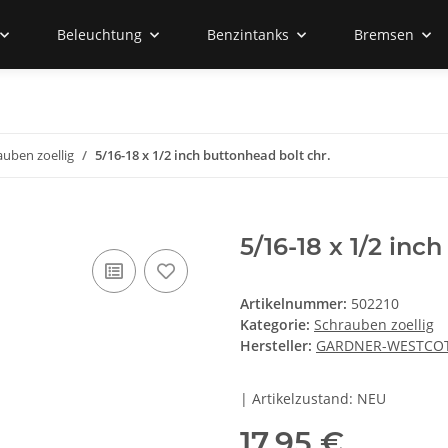
Beleuchtung
Benzintanks
Bremsen
auben zoellig
5/16-18 x 1/2 inch buttonhead bolt chr.
5/16-18 x 1/2 inc
Artikelnummer:
502210
Kategorie:
Schrauben zoellig
Hersteller:
GARDNER-WESTCO
| Artikelzustand: NEU
17,95 €