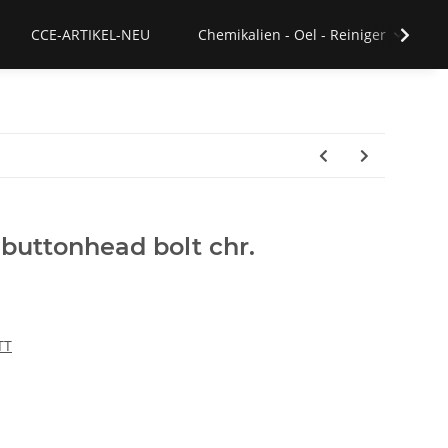
CCE-ARTIKEL-NEU
Chemikalien - Oel - Reiniger
h buttonhead bolt chr.
TT