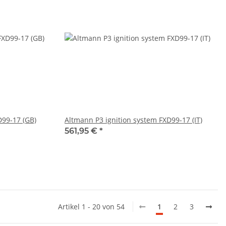
D99-17 (GB)
Altmann P3 ignition system FXD99-17 (IT)
561,95 €
*
Artikel 1 - 20 von 54
1
2
3