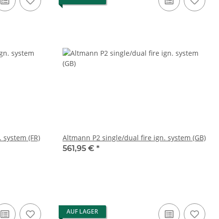
. system (FR)
Altmann P2 single/dual fire ign. system (GB)
561,95 €
*
AUF LAGER