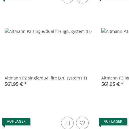
Altmann P2 single/dual fire ign. system (IT)
Altmann P3 ig
561,95 €
*
561,95 €
*
AUF LAGER
AUF LAGER