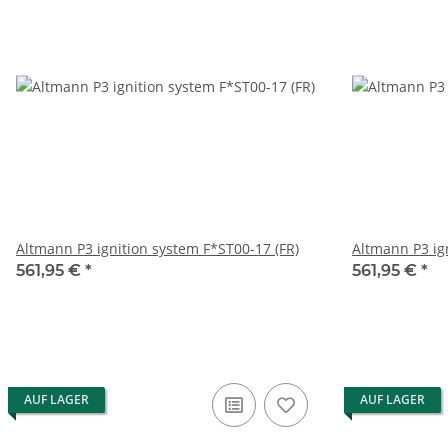
Altmann P3 ignition system F*ST00-17 (FR)
Altmann P3 ig
561,95 €
*
561,95 €
*
AUF LAGER
AUF LAGER