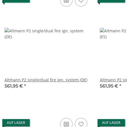
Altmann P2 single/dual fire ign. system (DE)
Altmann P2 sin
561,95 €
*
561,95 €
*
AUF LAGER
AUF LAGER