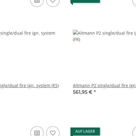
gle/dual fire ign. system (ES)
Altmann P2 single/dual fire ign
561,95 €
*
AUF LAGER