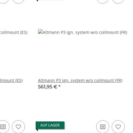
lmount (ES)
Altmann P3 ign. system w/o coilmount (FR)
561,95 €
*
AUF LAGER