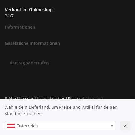
Verkauf im Onlineshop
:
24/7
Informationen
Gesetzliche Informationen
Vertrag widerrufen
* Alle Preise inkl. gesetzlicher USt., zzgl.
Versand
Wähle dein Lieferland, um Preise und Artikel für deinen
Standort zu sehen.
© OstfreesenChoppers® GmbH
Powered by
JTL-Shop
| Cached by
ecomDATA LiteSpeed Cache
Österreich
✔