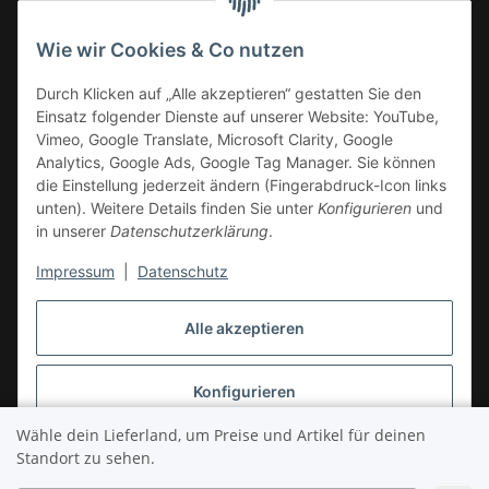
Mo-Fr.: 14.30–17.30 Uhr
Fr.: Vormittags: TÜV
Wie wir Cookies & Co nutzen
Sa.: 10.00–13.30 Uhr
Durch Klicken auf „Alle akzeptieren“ gestatten Sie den
Verkauf im Onlineshop
:
Einsatz folgender Dienste auf unserer Website: YouTube,
24/7
Vimeo, Google Translate, Microsoft Clarity, Google
Informationen
Analytics, Google Ads, Google Tag Manager. Sie können
die Einstellung jederzeit ändern (Fingerabdruck-Icon links
unten). Weitere Details finden Sie unter
Konfigurieren
und
Gesetzliche Informationen
in unserer
Datenschutzerklärung
.
Impressum
|
Datenschutz
Vertrag widerrufen
Alle akzeptieren
Konfigurieren
Wähle dein Lieferland, um Preise und Artikel für deinen
* Alle Preise inkl. gesetzlicher USt., zzgl.
Versand
Ablehnen
Standort zu sehen.
© OstfreesenChoppers® GmbH