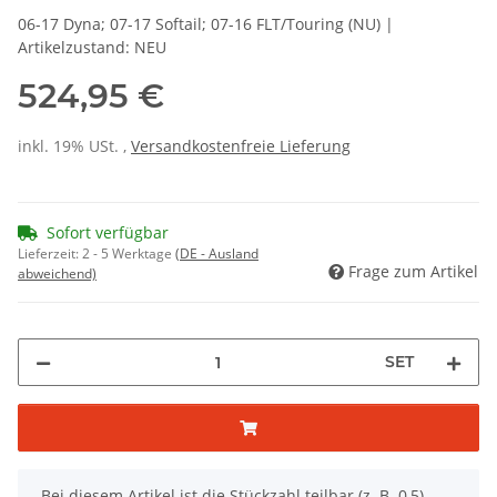
06-17 Dyna; 07-17 Softail; 07-16 FLT/Touring (NU) |
Artikelzustand: NEU
524,95 €
inkl. 19% USt. ,
Versandkostenfreie Lieferung
Sofort verfügbar
Lieferzeit:
2 - 5 Werktage
(DE - Ausland
Frage zum Artikel
abweichend)
SET
x
Bei diesem Artikel ist die Stückzahl teilbar (z. B. 0,5).