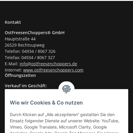
Kontakt
OstFreesenChoppers® GmbH
Hauptstraße 44
26529 Rechtsupweg
Telefon: 04934 / 8067 326
Telefax: 04934 / 8067 327
E-Mail:
info@ostfreesenchoppers.
de
Internet:
www.ostfreesenchoppers.com
Öffnungszeiten
Verkauf im Geschäft:
Mo-Fr.: 14.30–17.30 Uhr
Fr.: Vormittags: TÜV
Wie wir Cookies & Co nutzen
Sa.: 10.00–13.30 Uhr
Durch Klicken auf „Alle akzeptieren“ gestatten Sie den
Verkauf im Onlineshop
:
Einsatz folgender Dienste auf unserer Website: YouTube,
24/7
Vimeo, Google Translate, Microsoft Clarity, Google
Informationen