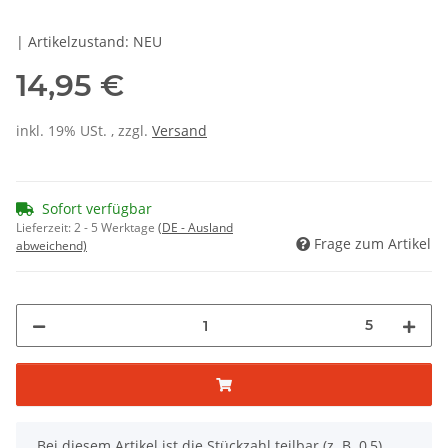
| Artikelzustand: NEU
14,95 €
inkl. 19% USt. , zzgl.
Versand
Sofort verfügbar
Lieferzeit:
2 - 5 Werktage
(DE - Ausland
Frage zum Artikel
abweichend)
5
x
Bei diesem Artikel ist die Stückzahl teilbar (z. B. 0,5).