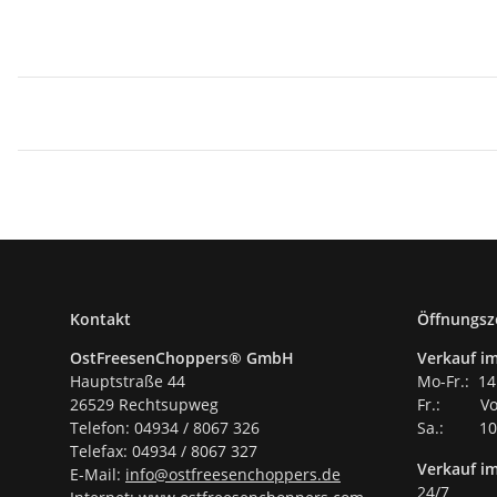
Kontakt
Öffnungsz
OstFreesenChoppers® GmbH
Verkauf im
Hauptstraße 44
Mo-Fr.: 14
26529 Rechtsupweg
Fr.: Vor
Telefon: 04934 / 8067 326
Sa.: 10.
Telefax: 04934 / 8067 327
Verkauf i
E-Mail:
info@ostfreesenchoppers.
de
24/7