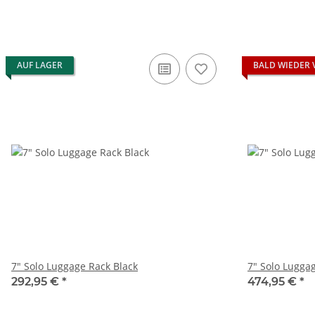
AUF LAGER
BALD WIEDER 
7" Solo Luggage Rack Black
7" Solo Lugga
292,95 €
*
474,95 €
*