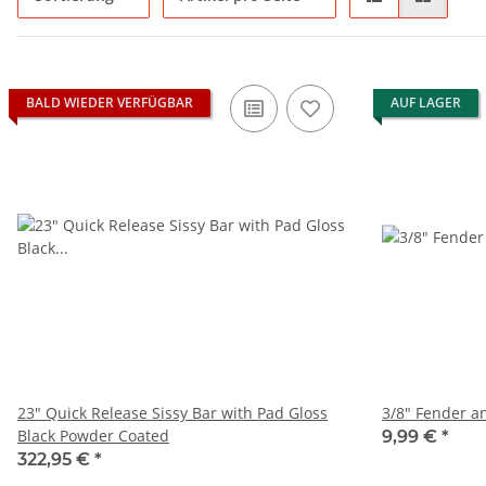
BALD WIEDER VERFÜGBAR
AUF LAGER
23" Quick Release Sissy Bar with Pad Gloss
3/8" Fender an
Black Powder Coated
9,99 €
*
322,95 €
*