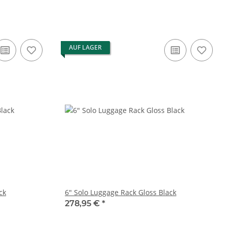
AUF LAGER
ck
6" Solo Luggage Rack Gloss Black
278,95 €
*