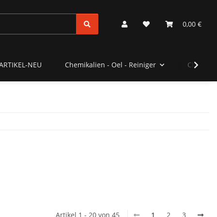
0,00 €
ARTIKEL-NEU
Chemikalien - Oel - Reiniger
Clubstyl
Artikel 1 - 20 von 45
1
2
3