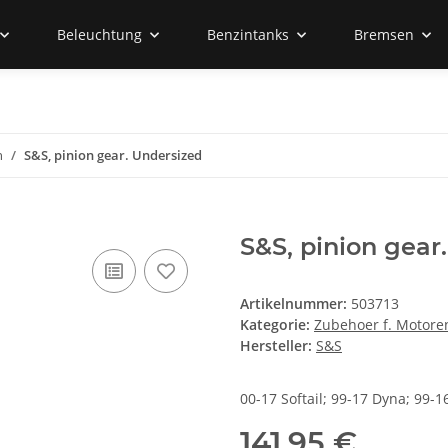
Beleuchtung
Benzintanks
Bremsen
n
S&S, pinion gear. Undersized
S&S, pinion gear
Artikelnummer:
503713
Kategorie:
Zubehoer f. Motore
Hersteller:
S&S
00-17 Softail; 99-17 Dyna; 99-
141,95 €