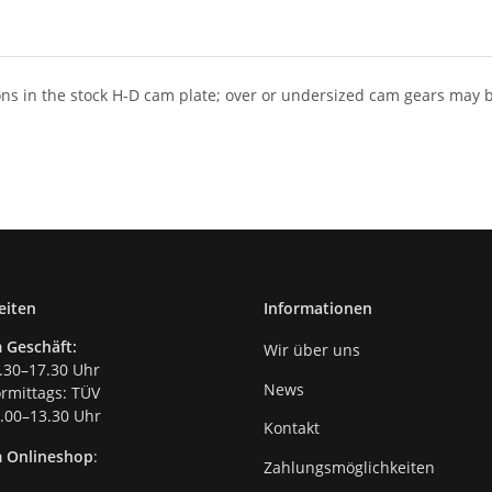
s in the stock H-D cam plate; over or undersized cam gears may be
eiten
Informationen
 Geschäft:
Wir über uns
.30–17.30 Uhr
News
mittags: TÜV
00–13.30 Uhr
Kontakt
m Onlineshop
:
Zahlungsmöglichkeiten