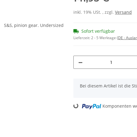
inkl. 19% USt. , zzgl.
Versand
Sofort verfügbar
Lieferzeit:
2 - 5 Werktage
(DE - Ausla
x
Bei diesem Artikel ist die Stü
Komponenten wer
Loading...