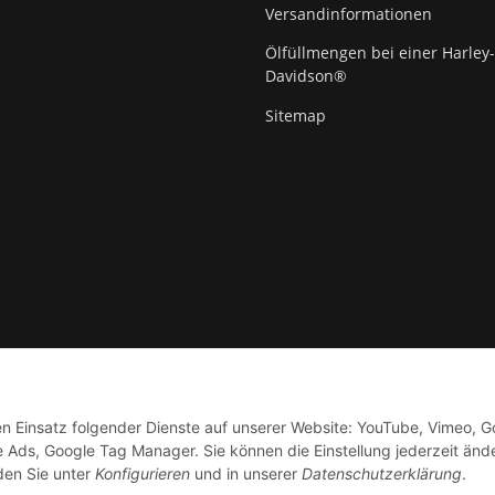
Versandinformationen
Ölfüllmengen bei einer Harley-
Davidson®
Sitemap
den Einsatz folgender Dienste auf unserer Website: YouTube, Vimeo, G
hoppers® GmbH
le Ads, Google Tag Manager. Sie können die Einstellung jederzeit änd
nden Sie unter
Konfigurieren
und in unserer
Datenschutzerklärung
.