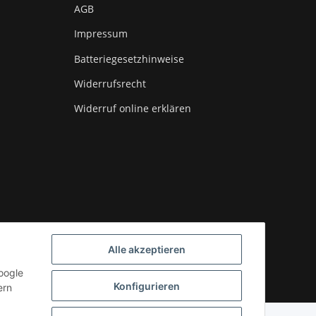
AGB
Impressum
Batteriegesetzhinweise
Widerrufsrecht
Widerruf online erklären
Alle akzeptieren
oogle
Powered by
JTL-Shop
| Cached by
ecomDATA LiteSpeed Cache
Konfigurieren
ern