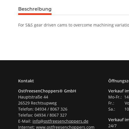
Beschreibung
For S&S gear driven cams to overcome machining variation
Kontakt
Öffnungsz
OstFreesenChoppers® GmbH
Verkauf im
Hauptstraße 44
Mo-Fr.: 14
26529 Rechtsupweg
Fr.: Vor
Telefon: 04934 / 8067 326
Sa.: 10.
Telefax: 04934 / 8067 327
Verkauf i
E-Mail:
info@ostfreesenchoppers.
de
24/7
Internet:
www.ostfreesenchoppers.com