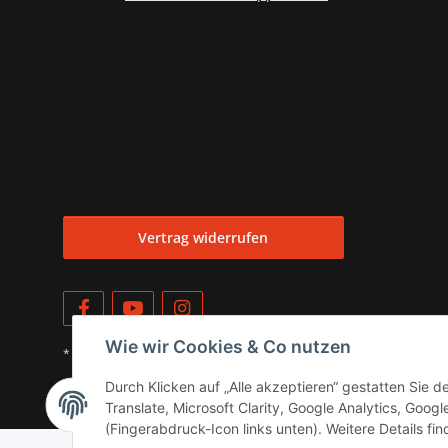
Vertrag widerrufen
Wie wir Cookies & Co nutzen
* Alle Preise inkl. gesetzlicher USt., zzgl.
Versand
Durch Klicken auf „Alle akzeptieren“ gestatten Sie 
© OstfreesenC
Translate, Microsoft Clarity, Google Analytics, Goog
(Fingerabdruck-Icon links unten). Weitere Details fi